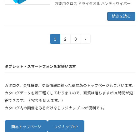
万能用クロス ドライタオル ハンディワイパー
続きを読む
投
1
2
3
»
固
固
固
定
定
定
稿
ペ
ペ
ペ
ー
ー
ー
の
ジ
ジ
ジ
タブレット・スマートフォンをお使いの方
ペ
ー
カタログ、会社概要、更新情報に絞った簡易版のトップページもございます。
ジ
カタログデータも若干軽くしておりますので、画質は落ちますがDL時間が短
送
縮できます。（PCでも使えます。）
カタログ内の画像をみるだけならフジナップHPが便利です。
り
簡易トップページ
フジナップHP