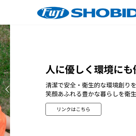
コ
ナ
ン
ビ
テ
ゲ
ン
ー
ツ
シ
へ
ョ
ス
ン
キ
に
ッ
移
人に優しく環境にも優
プ
動
清潔で安全・衛生的な環境創りを通
笑顔あふれる豊かな暮らしを衛生関
リンクはこちら