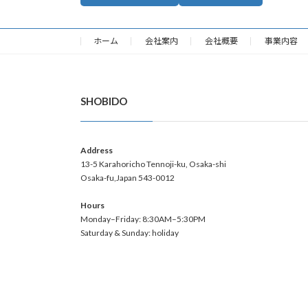
ホーム
会社案内
会社概要
事業内容
SHOBIDO
Address
13-5 Karahoricho Tennoji-ku, Osaka-shi
Osaka-fu,Japan 543-0012
Hours
Monday–Friday: 8:30AM–5:30PM
Saturday & Sunday: holiday