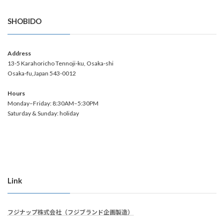
SHOBIDO
Address
13-5 Karahoricho Tennoji-ku, Osaka-shi
Osaka-fu,Japan 543-0012
Hours
Monday–Friday: 8:30AM–5:30PM
Saturday & Sunday: holiday
Link
フジナップ株式会社（フジブランド企画製造）